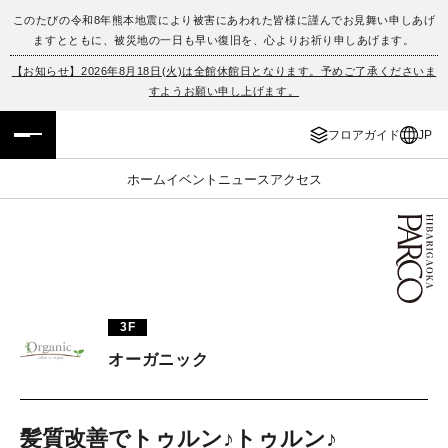
このたびの令和8年熊本地震により被害にあわれた皆様に謹んでお見舞い申しあげ
ますとともに、被災地の一日も早い復旧を、心よりお祈り申しあげます。
フロアガイド
ENGLISH
【お知らせ】2026年8月18日(火)は全館休館日となります。予めご了承くださいま
すようお願い申し上げます。
施設案内・アクセス
繁体字
フロアガイド
JP
イベント・ポップアップ
簡体字
ホーム
イベント
ニュース
アクセス
ニュース
한국어
レストラン・カフェ
ภาษาไทย
TAX FREE
日本語
3F
オーガニック
PARCOメンバーズ
JP
髪質改善でトゥルン♪トゥルン♪