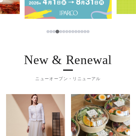
4
1
2
3
5
6
7
8
9
10
11
12
13
14
New & Renewal
ニューオープン・リニューアル