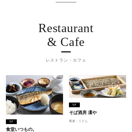
Restaurant
& Cafe
レストラン・カフェ
5F
そば酒房 凜や
蕎麦・うどん
5F
食堂いつもの。