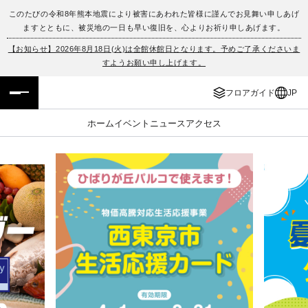
このたびの令和8年熊本地震により被害にあわれた皆様に謹んでお見舞い申しあげ
ますとともに、被災地の一日も早い復旧を、心よりお祈り申しあげます。
フロアガイド
ENGLISH
【お知らせ】2026年8月18日(火)は全館休館日となります。予めご了承くださいま
すようお願い申し上げます。
施設案内・アクセス
繁体字
フロアガイド
JP
イベント・ポップアップ
簡体字
ホーム
イベント
ニュース
アクセス
ニュース
한국어
レストラン・カフェ
ภาษาไทย
TAX FREE
日本語
PARCOメンバーズ
JP