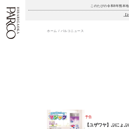
このたびの令和8年熊本
【
ホーム
パルコニュース
フロアガイド
ENGLISH
施設案内・アクセス
繁体字
イベント・ポップアップ
簡体字
ニュース
한국어
レストラン・カフェ
ภาษาไทย
TAX FREE
日本語
予告
【ユザワヤ】ぷにょぷ