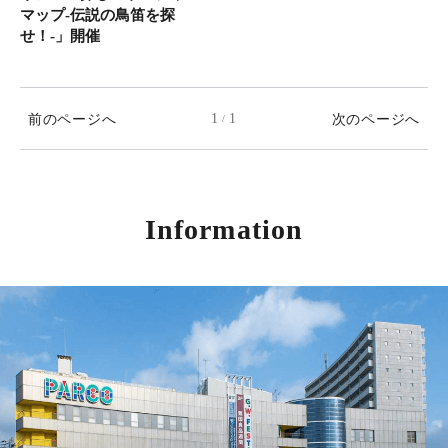
マップ-伝説の鳥笛を探
せ！-」開催
前のページへ
1
1
次のページへ
/
Information