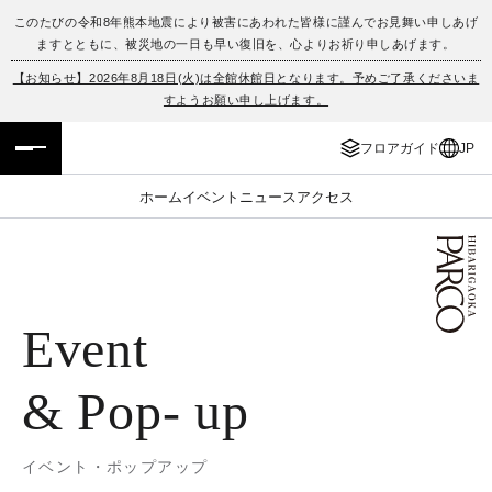
このたびの令和8年熊本地震により被害にあわれた皆様に謹んでお見舞い申しあげ
ますとともに、被災地の一日も早い復旧を、心よりお祈り申しあげます。
フロアガイド
ENGLISH
【お知らせ】2026年8月18日(火)は全館休館日となります。予めご了承くださいま
すようお願い申し上げます。
施設案内・アクセス
繁体字
フロアガイド
JP
イベント・ポップアップ
簡体字
ホーム
イベント
ニュース
アクセス
ニュース
한국어
レストラン・カフェ
ภาษาไทย
Event
TAX FREE
日本語
& Pop- up
PARCOメンバーズ
JP
イベント・ポップアップ