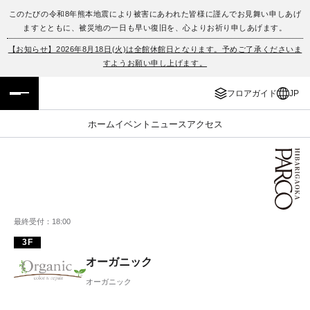
このたびの令和8年熊本地震により被害にあわれた皆様に謹んでお見舞い申しあげ
ますとともに、被災地の一日も早い復旧を、心よりお祈り申しあげます。
フロアガイド
ENGLISH
【お知らせ】2026年8月18日(火)は全館休館日となります。予めご了承くださいま
すようお願い申し上げます。
施設案内・アクセス
繁体字
フロアガイド
JP
イベント・ポップアップ
簡体字
ホーム
イベント
ニュース
アクセス
ニュース
한국어
レストラン・カフェ
ภาษาไทย
TAX FREE
日本語
最終受付：18:00
3F
PARCOメンバーズ
オーガニック
オーガニック
JP