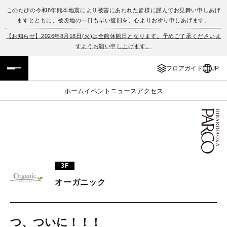
このたびの令和8年熊本地震により被害にあわれた皆様に謹んでお見舞い申しあげ
ますとともに、被災地の一日も早い復旧を、心よりお祈り申しあげます。
フロアガイド
ENGLISH
【お知らせ】2026年8月18日(火)は全館休館日となります。予めご了承くださいま
すようお願い申し上げます。
施設案内・アクセス
繁体字
フロアガイド
JP
イベント・ポップアップ
簡体字
ホーム
イベント
ニュース
アクセス
ニュース
한국어
レストラン・カフェ
ภาษาไทย
TAX FREE
日本語
3F
オーガニック
PARCOメンバーズ
JP
つ、ついに！！！