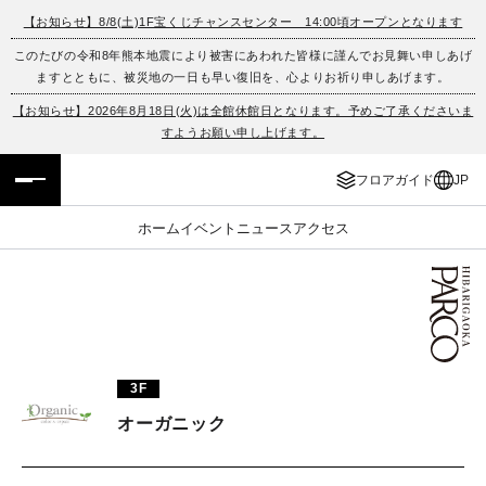
【お知らせ】8/8(土)1F宝くじチャンスセンター 14:00頃オープンとなります
このたびの令和8年熊本地震により被害にあわれた皆様に謹んでお見舞い申しあげ
フロアガイド
ENGLISH
ますとともに、被災地の一日も早い復旧を、心よりお祈り申しあげます。
【お知らせ】2026年8月18日(火)は全館休館日となります。予めご了承くださいま
施設案内・アクセス
繁体字
すようお願い申し上げます。
イベント・ポップアップ
簡体字
フロアガイド
JP
ニュース
한국어
ホーム
イベント
ニュース
アクセス
レストラン・カフェ
ภาษาไทย
TAX FREE
日本語
3F
PARCOメンバーズ
オーガニック
JP