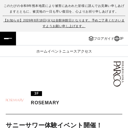
このたびの令和8年熊本地震により被害にあわれた皆様に謹んでお見舞い申しあげ
ますとともに、被災地の一日も早い復旧を、心よりお祈り申しあげます。
フロアガイド
ENGLISH
【お知らせ】2026年8月18日(火)は全館休館日となります。予めご了承くださいま
すようお願い申し上げます。
施設案内・アクセス
繁体字
フロアガイド
JP
イベント・ポップアップ
簡体字
ホーム
イベント
ニュース
アクセス
ニュース
한국어
レストラン・カフェ
ภาษาไทย
TAX FREE
日本語
3F
ROSEMARY
PARCOメンバーズ
JP
サニーサワー体験イベント開催！