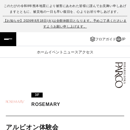
このたびの令和8年熊本地震により被害にあわれた皆様に謹んでお見舞い申しあげ
ますとともに、被災地の一日も早い復旧を、心よりお祈り申しあげます。
フロアガイド
ENGLISH
【お知らせ】2026年8月18日(火)は全館休館日となります。予めご了承くださいま
すようお願い申し上げます。
施設案内・アクセス
繁体字
フロアガイド
JP
イベント・ポップアップ
簡体字
ホーム
イベント
ニュース
アクセス
ニュース
한국어
レストラン・カフェ
ภาษาไทย
TAX FREE
日本語
3F
ROSEMARY
PARCOメンバーズ
JP
アルビオン体験会