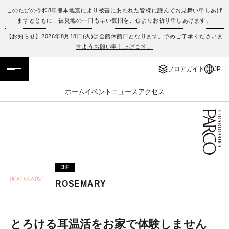
このたびの令和8年熊本地震により被害にあわれた皆様に謹んでお見舞い申しあげ
ますとともに、被災地の一日も早い復旧を、心よりお祈り申しあげます。
フロアガイド
ENGLISH
【お知らせ】2026年8月18日(火)は全館休館日となります。予めご了承くださいま
すようお願い申し上げます。
施設案内・アクセス
繁体字
フロアガイド
JP
イベント・ポップアップ
簡体字
ホーム
イベント
ニュース
アクセス
ニュース
한국어
レストラン・カフェ
ภาษาไทย
TAX FREE
日本語
3F
ROSEMARY
PARCOメンバーズ
JP
とろける耳温活をお家で体験しません