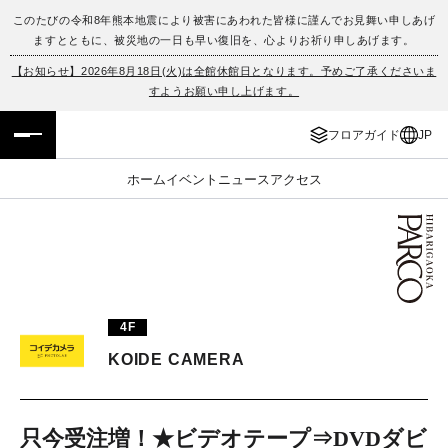
このたびの令和8年熊本地震により被害にあわれた皆様に謹んでお見舞い申しあげ
ますとともに、被災地の一日も早い復旧を、心よりお祈り申しあげます。
フロアガイド
ENGLISH
【お知らせ】2026年8月18日(火)は全館休館日となります。予めご了承くださいま
すようお願い申し上げます。
施設案内・アクセス
繁体字
フロアガイド
JP
イベント・ポップアップ
簡体字
ホーム
イベント
ニュース
アクセス
ニュース
한국어
レストラン・カフェ
ภาษาไทย
TAX FREE
日本語
4F
KOIDE CAMERA
PARCOメンバーズ
JP
只今受注増！★ビデオテープ⇒DVDダビ