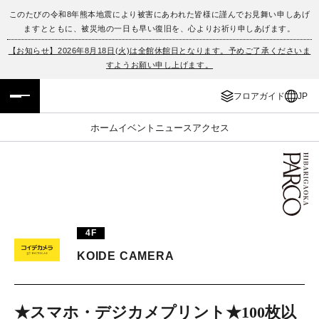
このたびの令和8年熊本地震により被害にあわれた皆様に謹んでお見舞い申しあげ
ますとともに、被災地の一日も早い復旧を、心よりお祈り申しあげます。
フロアガイド
ENGLISH
【お知らせ】2026年8月18日(火)は全館休館日となります。予めご了承くださいま
すようお願い申し上げます。
施設案内・アクセス
繁体字
フロアガイド
JP
イベント・ポップアップ
簡体字
ホーム
イベント
ニュース
アクセス
ニュース
한국어
レストラン・カフェ
ภาษาไทย
TAX FREE
日本語
4F
KOIDE CAMERA
PARCOメンバーズ
JP
★スマホ・デジカメプリント★100枚以