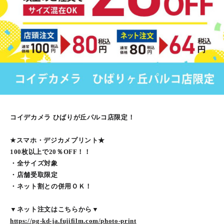
コイデカメラ ひばりが丘パルコ店限定！
★スマホ・デジカメプリント★
100枚以上で20％OFF！！
・全サイズ対象
・店舗受取限定
・ネット割との併用ＯＫ！
▼ネット注文はこちらから▼
https://pg-kd-ja.fujifilm.com/photo-print