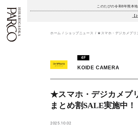
このたびの令和8年熊本
【
ホーム
ショップニュース
★スマホ・デジカメプリン
フロアガイド
ENGLISH
4F
施設案内・アクセス
繁体字
KOIDE CAMERA
イベント・ポップアップ
簡体字
ニュース
한국어
★スマホ・デジカメプ
まとめ割SALE実施中！
レストラン・カフェ
ภาษาไทย
TAX FREE
日本語
2025.10.02