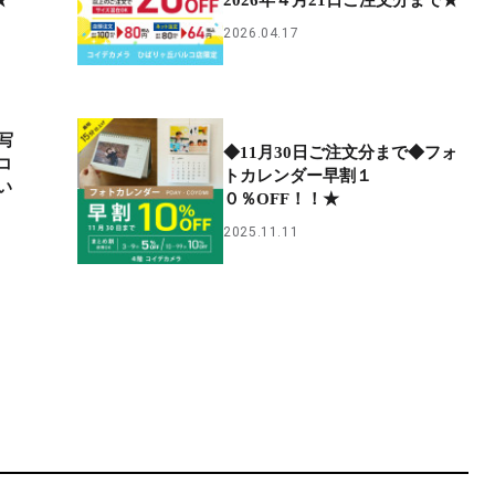
2026.04.17
写
◆11月30日ご注文分まで◆フォ
コ
トカレンダー早割１
い
０％OFF！！★
2025.11.11