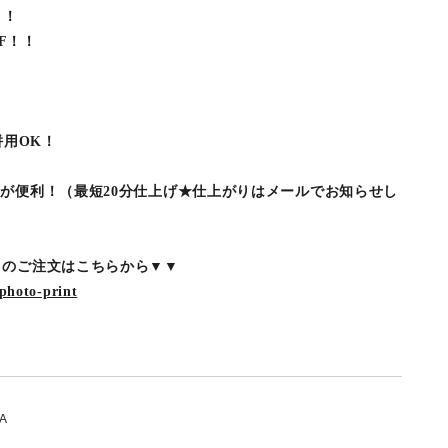
！！
FF！！
併用OK！
が便利！（最短20分仕上げ★仕上がりはメールでお知らせし
トのご注文はこちらから▼▼
/photo-print
A