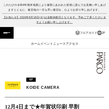
このたびの令和8年熊本地震により被害にあわれた皆様に謹んでお見舞い申しあげ
ますとともに、被災地の一日も早い復旧を、心よりお祈り申しあげます。
フロアガイド
ENGLISH
【お知らせ】2026年8月18日(火)は全館休館日となります。予めご了承くださいま
すようお願い申し上げます。
施設案内・アクセス
繁体字
フロアガイド
JP
イベント・ポップアップ
簡体字
ホーム
イベント
ニュース
アクセス
ニュース
한국어
レストラン・カフェ
ภาษาไทย
TAX FREE
日本語
4F
KOIDE CAMERA
PARCOメンバーズ
JP
12月4日まで★年賀状印刷 早割