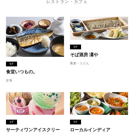
レストラン・カフェ
5F
そば酒房 凜や
蕎麦・うどん
5F
食堂いつもの。
定食
1F
5F
サーティワンアイスクリー
ローカルインディア