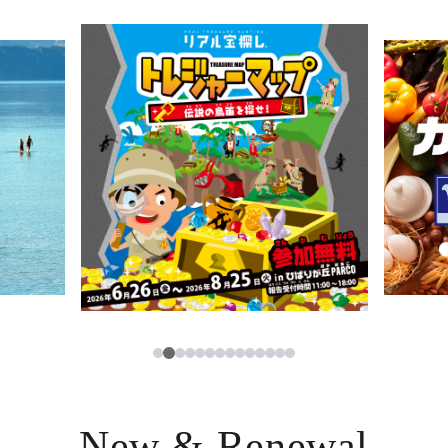
ニュース
한국어
レストラン・カフェ
ภาษาไทย
TAX FREE
日本語
PARCOメンバーズ
JP
3
1
2
4
5
6
7
8
9
10
11
12
13
14
New & Renewal