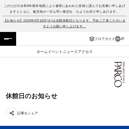
このたびの令和8年熊本地震により被害にあわれた皆様に謹んでお見舞い申しあげ
ますとともに、被災地の一日も早い復旧を、心よりお祈り申しあげます。
フロアガイド
ENGLISH
【お知らせ】2026年8月18日(火)は全館休館日となります。予めご了承くださいま
すようお願い申し上げます。
施設案内・アクセス
繁体字
フロアガイド
JP
イベント・ポップアップ
簡体字
ホーム
イベント
ニュース
アクセス
ニュース
한국어
レストラン・カフェ
ภาษาไทย
TAX FREE
日本語
休館日のお知らせ
PARCOメンバーズ
記事をシェア
JP