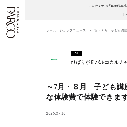
このたびの令和8年熊本
【
ホーム
ショップニュース
～7月・８月 子ども講
フロアガイド
ENGLISH
5F
施設案内・アクセス
繁体字
ひばりが丘パルコカルチ
イベント・ポップアップ
簡体字
ニュース
한국어
～7月・８月 子ども講
な体験費で体験できま
レストラン・カフェ
ภาษาไทย
TAX FREE
日本語
2026.07.20