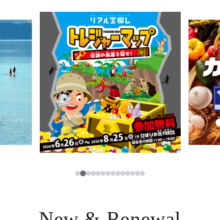
ニュース
한국어
レストラン・カフェ
ภาษาไทย
TAX FREE
日本語
PARCOメンバーズ
JP
2
1
3
4
5
6
7
8
9
10
11
12
13
14
New & Renewal