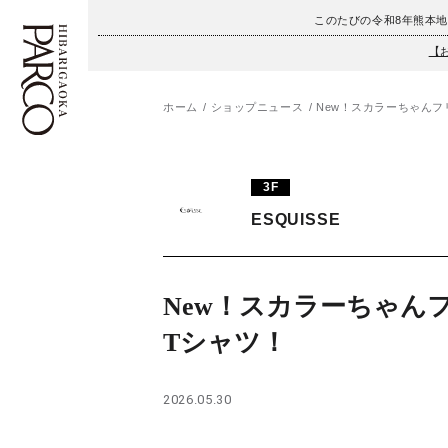
このたびの令和8年熊本
【
ホーム
ショップニュース
New！スカラーちゃんフ
フロアガイド
ENGLISH
3F
施設案内・アクセス
繁体字
ESQUISSE
イベント・ポップアップ
簡体字
ニュース
한국어
New！スカラーちゃん
Tシャツ！
レストラン・カフェ
ภาษาไทย
TAX FREE
日本語
2026.05.30