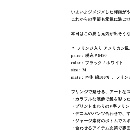
いよいよジメジメした梅雨が
これからの季節も元気に過ご
本日はこの夏も元気が出そうな
＊ フリンジ入り アメリカン風
price : 税込￥6490
color : ブラック / ホワイト
size : M
mate : 本体 綿100％ 、フ
フリンジで魅せる、アートな
・カラフルな装飾で髪を彩っ
・プリントまわりのV字フリ
・デニムやパンツ合わせで、
・ジャージ素材のボトムでス
・合わせるアイテム次第で雰