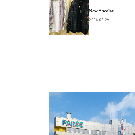
New＊scolar
2026.07.29