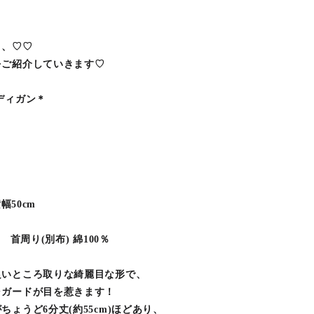
、、♡♡
をご紹介していきます♡
ディガン＊
横幅50cm
、 首周り(別布) 綿100％
良いところ取りな綺麗目な形で、
ャガードが目を惹きます！
ょうど6分丈(約55cm)ほどあり、