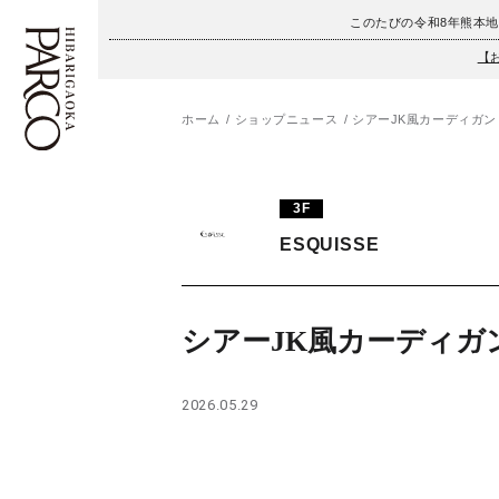
このたびの令和8年熊本
【
ホーム
ショップニュース
シアーJK風カーディガン
フロアガイド
ENGLISH
3F
施設案内・アクセス
繁体字
ESQUISSE
イベント・ポップアップ
簡体字
ニュース
한국어
シアーJK風カーディガ
レストラン・カフェ
ภาษาไทย
2026.05.29
TAX FREE
日本語