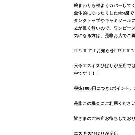
腕まわりも程よくカバーして
全体的にゆったりしたsize
タンクトップやキャミソール
丈が長く無いので、ワンピー
気になる方は、是非お店でご覧
❁⃘*.ﾟ❁⃘*.ﾟお知らせ❁⃘*.ﾟ❁⃘*.
只今エスキスひばりが丘店では、
中です！！！
税抜1000円につき1ポイント、
是非この機会にご利用くださ
皆さまのご来店お待ちしてお
エスキスひばりが丘店