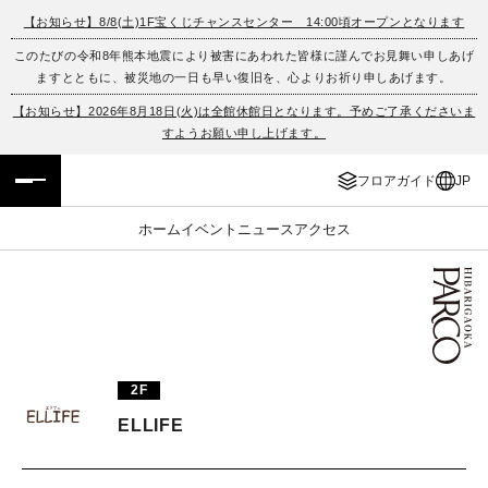
【お知らせ】8/8(土)1F宝くじチャンスセンター 14:00頃オープンとなります
このたびの令和8年熊本地震により被害にあわれた皆様に謹んでお見舞い申しあげ
フロアガイド
ENGLISH
ますとともに、被災地の一日も早い復旧を、心よりお祈り申しあげます。
【お知らせ】2026年8月18日(火)は全館休館日となります。予めご了承くださいま
施設案内・アクセス
繁体字
すようお願い申し上げます。
イベント・ポップアップ
簡体字
フロアガイド
JP
ニュース
한국어
ホーム
イベント
ニュース
アクセス
レストラン・カフェ
ภาษาไทย
TAX FREE
日本語
2F
PARCOメンバーズ
ELLIFE
JP