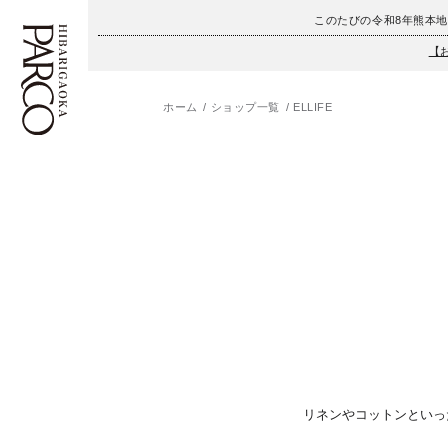
このたびの令和8年熊本
【
ホーム
ショップ一覧
ELLIFE
フロアガイド
ENGLISH
施設案内・アクセス
繁体字
イベント・ポップアップ
簡体字
ニュース
한국어
レストラン・カフェ
ภาษาไทย
TAX FREE
日本語
リネンやコットンといっ