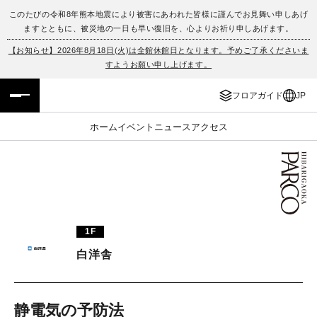
このたびの令和8年熊本地震により被害にあわれた皆様に謹んでお見舞い申しあげ
ますとともに、被災地の一日も早い復旧を、心よりお祈り申しあげます。
フロアガイド
ENGLISH
【お知らせ】2026年8月18日(火)は全館休館日となります。予めご了承くださいま
すようお願い申し上げます。
施設案内・アクセス
繁体字
フロアガイド
JP
イベント・ポップアップ
簡体字
ホーム
イベント
ニュース
アクセス
ニュース
한국어
レストラン・カフェ
ภาษาไทย
TAX FREE
日本語
1F
白洋舎
PARCOメンバーズ
JP
静電気の予防法