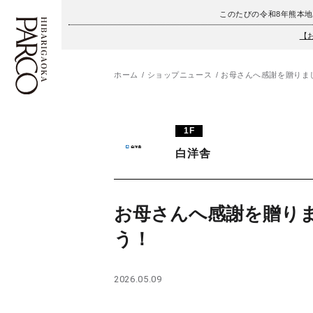
このたびの令和8年熊本
【
ホーム
ショップニュース
お母さんへ感謝を贈りま
フロアガイド
ENGLISH
1F
施設案内・アクセス
繁体字
白洋舎
イベント・ポップアップ
簡体字
ニュース
한국어
お母さんへ感謝を贈り
う！
レストラン・カフェ
ภาษาไทย
TAX FREE
日本語
2026.05.09