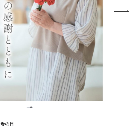
5
1
2
3
4
る母の日