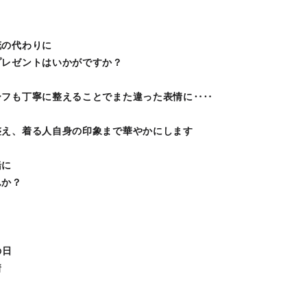
花の代わりに
プレゼントはいかがですか？
ーフも丁寧に整えることでまた違った表情に‥‥
整え、着る人自身の印象まで華やかにします
緒に
んか？
の日
着