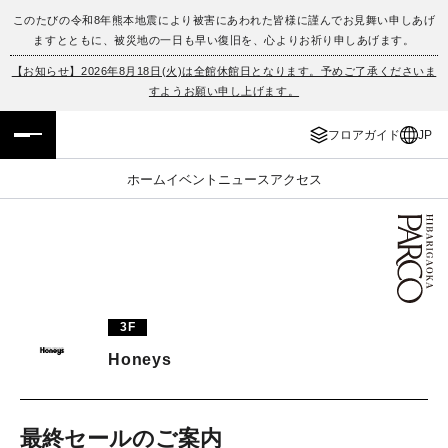
このたびの令和8年熊本地震により被害にあわれた皆様に謹んでお見舞い申しあげ
ますとともに、被災地の一日も早い復旧を、心よりお祈り申しあげます。
フロアガイド
ENGLISH
【お知らせ】2026年8月18日(火)は全館休館日となります。予めご了承くださいま
すようお願い申し上げます。
施設案内・アクセス
繁体字
フロアガイド
JP
イベント・ポップアップ
簡体字
ホーム
イベント
ニュース
アクセス
ニュース
한국어
レストラン・カフェ
ภาษาไทย
TAX FREE
日本語
3F
Honeys
PARCOメンバーズ
JP
最終セールのご案内