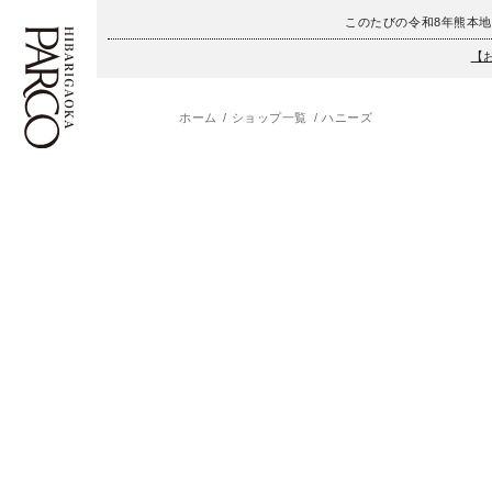
このたびの令和8年熊本
【
ホーム
ショップ一覧
ハニーズ
フロアガイド
ENGLISH
施設案内・アクセス
繁体字
イベント・ポップアップ
簡体字
ニュース
한국어
レストラン・カフェ
ภาษาไทย
TAX FREE
日本語