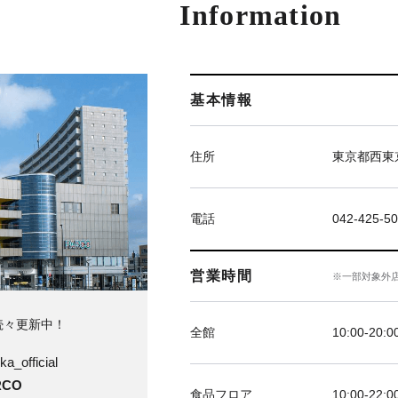
Information
基本情報
住所
東京都西東京
電話
042-425-5
営業時間
※一部対象外
続々更新中！
全館
10:00-20:0
ka_official
CO
食品フロア
10:00-22:0