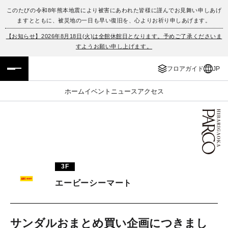
このたびの令和8年熊本地震により被害にあわれた皆様に謹んでお見舞い申しあげ
ますとともに、被災地の一日も早い復旧を、心よりお祈り申しあげます。
フロアガイド
ENGLISH
【お知らせ】2026年8月18日(火)は全館休館日となります。予めご了承くださいま
すようお願い申し上げます。
施設案内・アクセス
繁体字
フロアガイド
JP
イベント・ポップアップ
簡体字
ホーム
イベント
ニュース
アクセス
ニュース
한국어
レストラン・カフェ
ภาษาไทย
TAX FREE
日本語
3F
エービーシーマート
PARCOメンバーズ
JP
サンダルおまとめ買い企画につきまし