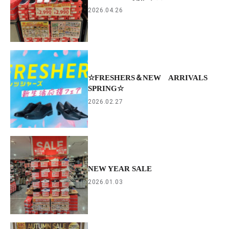
2026.04.26
☆FRESHERS＆NEW ARRIVALS
SPRING☆
2026.02.27
NEW YEAR SALE
2026.01.03