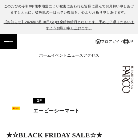
このたびの令和8年熊本地震により被害にあわれた皆様に謹んでお見舞い申しあげ
ますとともに、被災地の一日も早い復旧を、心よりお祈り申しあげます。
フロアガイド
ENGLISH
【お知らせ】2026年8月18日(火)は全館休館日となります。予めご了承くださいま
すようお願い申し上げます。
施設案内・アクセス
繁体字
フロアガイド
JP
イベント・ポップアップ
簡体字
ホーム
イベント
ニュース
アクセス
ニュース
한국어
レストラン・カフェ
ภาษาไทย
TAX FREE
日本語
3F
エービーシーマート
PARCOメンバーズ
JP
★☆BLACK FRIDAY SALE☆★