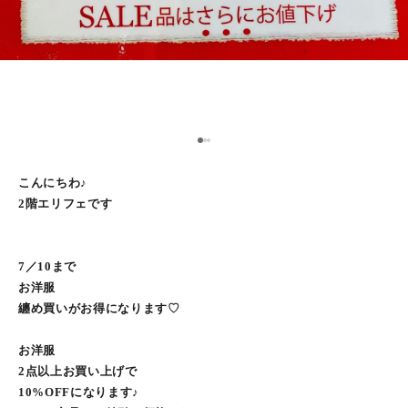
2
1
3
こんにちわ♪
2階エリフェです
7／10まで
お洋服
纏め買いがお得になります♡
お洋服
2点以上お買い上げで
10%OFFになります♪