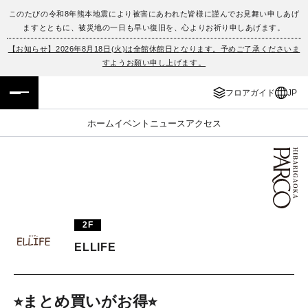
このたびの令和8年熊本地震により被害にあわれた皆様に謹んでお見舞い申しあげ
ますとともに、被災地の一日も早い復旧を、心よりお祈り申しあげます。
フロアガイド
ENGLISH
【お知らせ】2026年8月18日(火)は全館休館日となります。予めご了承くださいま
すようお願い申し上げます。
施設案内・アクセス
繁体字
フロアガイド
JP
イベント・ポップアップ
簡体字
ホーム
イベント
ニュース
アクセス
ニュース
한국어
レストラン・カフェ
ภาษาไทย
TAX FREE
日本語
2F
ELLIFE
PARCOメンバーズ
JP
⭐︎まとめ買いがお得⭐︎