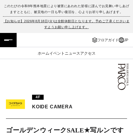
このたびの令和8年熊本地震により被害にあわれた皆様に謹んでお見舞い申しあげ
ますとともに、被災地の一日も早い復旧を、心よりお祈り申しあげます。
フロアガイド
ENGLISH
【お知らせ】2026年8月18日(火)は全館休館日となります。予めご了承くださいま
すようお願い申し上げます。
施設案内・アクセス
繁体字
フロアガイド
JP
イベント・ポップアップ
簡体字
ホーム
イベント
ニュース
アクセス
ニュース
한국어
レストラン・カフェ
ภาษาไทย
TAX FREE
日本語
4F
KOIDE CAMERA
PARCOメンバーズ
JP
ゴールデンウィークSALE★写ルンです