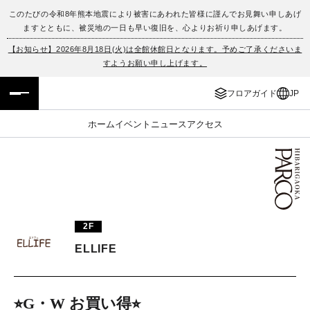
このたびの令和8年熊本地震により被害にあわれた皆様に謹んでお見舞い申しあげ
ますとともに、被災地の一日も早い復旧を、心よりお祈り申しあげます。
フロアガイド
ENGLISH
【お知らせ】2026年8月18日(火)は全館休館日となります。予めご了承くださいま
すようお願い申し上げます。
施設案内・アクセス
繁体字
フロアガイド
JP
イベント・ポップアップ
簡体字
ホーム
イベント
ニュース
アクセス
ニュース
한국어
レストラン・カフェ
ภาษาไทย
TAX FREE
日本語
2F
ELLIFE
PARCOメンバーズ
JP
⭐︎G・W お買い得⭐︎