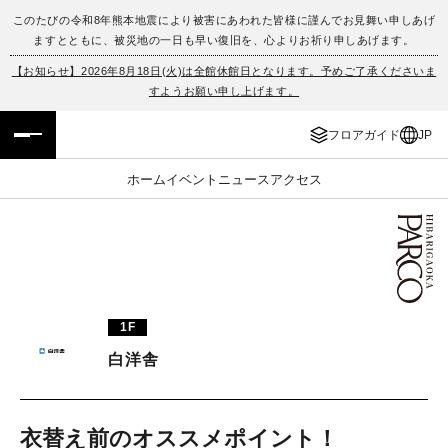
このたびの令和8年熊本地震により被害にあわれた皆様に謹んでお見舞い申しあげ
ますとともに、被災地の一日も早い復旧を、心よりお祈り申しあげます。
フロアガイド
ENGLISH
【お知らせ】2026年8月18日(火)は全館休館日となります。予めご了承くださいま
すようお願い申し上げます。
施設案内・アクセス
繁体字
フロアガイド
JP
イベント・ポップアップ
簡体字
ホーム
イベント
ニュース
アクセス
ニュース
한국어
レストラン・カフェ
ภาษาไทย
TAX FREE
日本語
1F
白洋舎
PARCOメンバーズ
JP
衣替え前のオススメポイント！