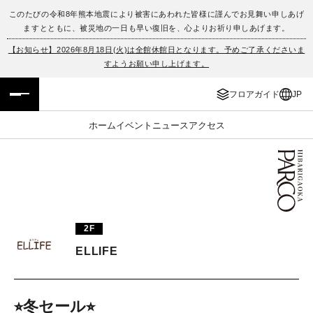
このたびの令和8年熊本地震により被害にあわれた皆様に謹んでお見舞い申しあげ
ますとともに、被災地の一日も早い復旧を、心よりお祈り申しあげます。
フロアガイド
ENGLISH
【お知らせ】2026年8月18日(火)は全館休館日となります。予めご了承くださいま
すようお願い申し上げます。
施設案内・アクセス
繁体字
フロアガイド
JP
イベント・ポップアップ
簡体字
ホーム
イベント
ニュース
アクセス
ニュース
한국어
レストラン・カフェ
ภาษาไทย
TAX FREE
日本語
2F
ELLIFE
PARCOメンバーズ
JP
⭐︎冬セール⭐︎