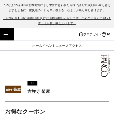
このたびの令和8年熊本地震により被害にあわれた皆様に謹んでお見舞い申しあげ
ますとともに、被災地の一日も早い復旧を、心よりお祈り申しあげます。
フロアガイド
ENGLISH
【お知らせ】2026年8月18日(火)は全館休館日となります。予めご了承くださいま
すようお願い申し上げます。
施設案内・アクセス
繁体字
フロアガイド
JP
イベント・ポップアップ
簡体字
ホーム
イベント
ニュース
アクセス
ニュース
한국어
レストラン・カフェ
ภาษาไทย
TAX FREE
日本語
3F
吉祥寺 菊屋
PARCOメンバーズ
JP
お得なクーポン