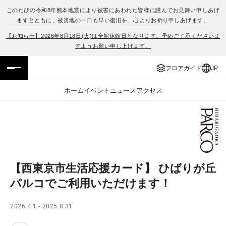
このたびの令和8年熊本地震により被害にあわれた皆様に謹んでお見舞い申しあげ
ますとともに、被災地の一日も早い復旧を、心よりお祈り申しあげます。
フロアガイド
ENGLISH
【お知らせ】2026年8月18日(火)は全館休館日となります。予めご了承くださいま
すようお願い申し上げます。
施設案内・アクセス
繁体字
フロアガイド
JP
イベント・ポップアップ
簡体字
ホーム
イベント
ニュース
アクセス
ニュース
한국어
レストラン・カフェ
ภาษาไทย
TAX FREE
日本語
【西東京市生活応援カード】 ひばりが丘
パルコでご利用いただけます！
PARCOメンバーズ
2026.4.1 - 2025.8.31
JP