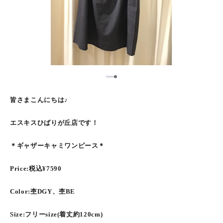
5
1
2
3
4
皆さまこんにちは♪
エスキスひばりが丘店です︎︎︎！
＊ギャザーキャミワンピース＊
Price:税込¥7590
Color:杢DGY、杢BE
Size:フリーsize(着丈約120cm)