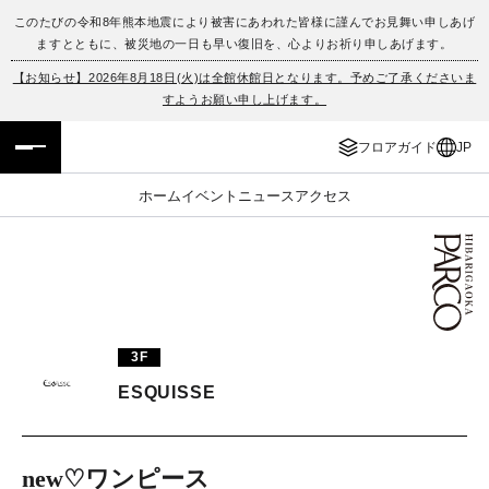
このたびの令和8年熊本地震により被害にあわれた皆様に謹んでお見舞い申しあげ
ますとともに、被災地の一日も早い復旧を、心よりお祈り申しあげます。
フロアガイド
ENGLISH
【お知らせ】2026年8月18日(火)は全館休館日となります。予めご了承くださいま
すようお願い申し上げます。
施設案内・アクセス
繁体字
フロアガイド
JP
イベント・ポップアップ
簡体字
ホーム
イベント
ニュース
アクセス
ニュース
한국어
レストラン・カフェ
ภาษาไทย
TAX FREE
日本語
3F
ESQUISSE
PARCOメンバーズ
JP
new♡ワンピース