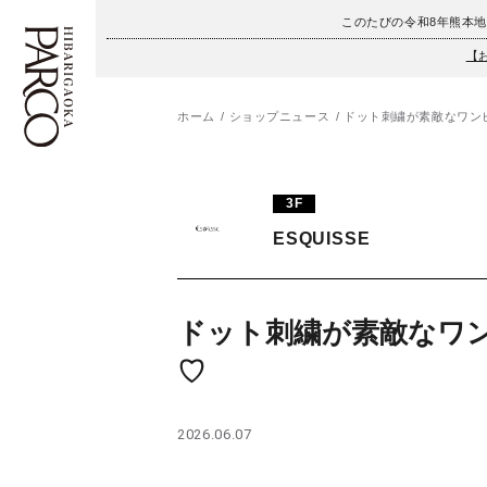
このたびの令和8年熊本
【
ホーム
ショップニュース
ドット刺繍が素敵なワン
フロアガイド
ENGLISH
3F
施設案内・アクセス
繁体字
ESQUISSE
イベント・ポップアップ
簡体字
ニュース
한국어
ドット刺繍が素敵なワ
♡
レストラン・カフェ
ภาษาไทย
TAX FREE
日本語
2026.06.07