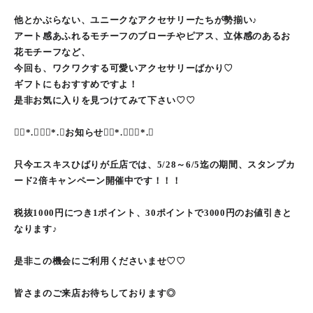
他とかぶらない、ユニークなアクセサリーたちが勢揃い♪
アート感あふれるモチーフのブローチやピアス、立体感のあるお
花モチーフなど、
今回も、ワクワクする可愛いアクセサリーばかり♡
ギフトにもおすすめですよ！
是非お気に入りを見つけてみて下さい♡♡
❁⃘*.ﾟ❁⃘*.ﾟお知らせ❁⃘*.ﾟ❁⃘*.ﾟ
只今エスキスひばりが丘店では、5/28～6/5迄の期間、スタンプカ
ード2倍キャンペーン開催中です！！！
税抜1000円につき1ポイント、30ポイントで3000円のお値引きと
なります♪
是非この機会にご利用くださいませ♡♡
皆さまのご来店お待ちしております◎