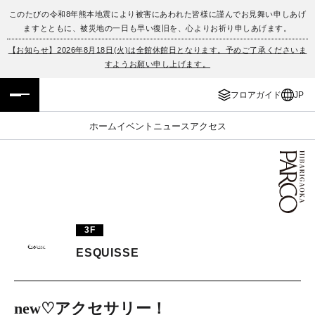
このたびの令和8年熊本地震により被害にあわれた皆様に謹んでお見舞い申しあげ
ますとともに、被災地の一日も早い復旧を、心よりお祈り申しあげます。
フロアガイド
ENGLISH
【お知らせ】2026年8月18日(火)は全館休館日となります。予めご了承くださいま
すようお願い申し上げます。
施設案内・アクセス
繁体字
フロアガイド
JP
イベント・ポップアップ
簡体字
ホーム
イベント
ニュース
アクセス
ニュース
한국어
レストラン・カフェ
ภาษาไทย
TAX FREE
日本語
3F
ESQUISSE
PARCOメンバーズ
JP
new♡アクセサリー！