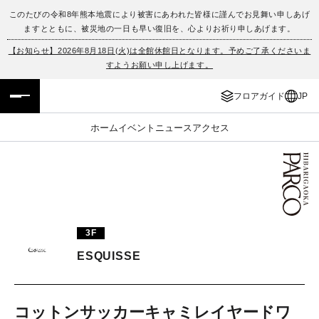
このたびの令和8年熊本地震により被害にあわれた皆様に謹んでお見舞い申しあげ
ますとともに、被災地の一日も早い復旧を、心よりお祈り申しあげます。
フロアガイド
ENGLISH
【お知らせ】2026年8月18日(火)は全館休館日となります。予めご了承くださいま
すようお願い申し上げます。
施設案内・アクセス
繁体字
フロアガイド
JP
イベント・ポップアップ
簡体字
ホーム
イベント
ニュース
アクセス
ニュース
한국어
レストラン・カフェ
ภาษาไทย
TAX FREE
日本語
3F
ESQUISSE
PARCOメンバーズ
JP
コットンサッカーキャミレイヤードワ