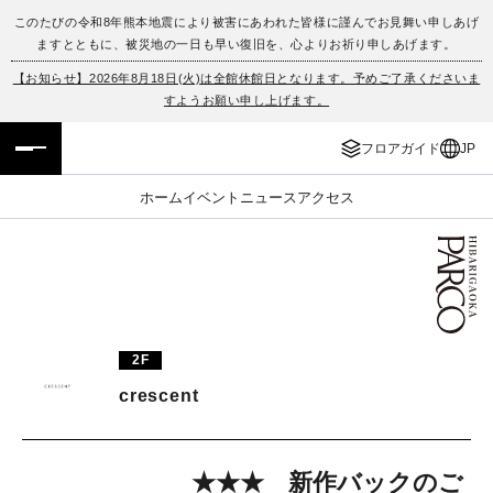
このたびの令和8年熊本地震により被害にあわれた皆様に謹んでお見舞い申しあげ
ますとともに、被災地の一日も早い復旧を、心よりお祈り申しあげます。
フロアガイド
ENGLISH
【お知らせ】2026年8月18日(火)は全館休館日となります。予めご了承くださいま
すようお願い申し上げます。
施設案内・アクセス
繁体字
フロアガイド
JP
イベント・ポップアップ
簡体字
ホーム
イベント
ニュース
アクセス
ニュース
한국어
レストラン・カフェ
ภาษาไทย
TAX FREE
日本語
2F
crescent
PARCOメンバーズ
JP
★★★ 新作バックのご