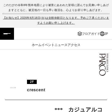
このたびの令和8年熊本地震により被害にあわれた皆様に謹んでお見舞い申しあげ
ますとともに、被災地の一日も早い復旧を、心よりお祈り申しあげます。
フロアガイド
ENGLISH
【お知らせ】2026年8月18日(火)は全館休館日となります。予めご了承くださいま
すようお願い申し上げます。
施設案内・アクセス
繁体字
フロアガイド
JP
イベント・ポップアップ
簡体字
ホーム
イベント
ニュース
アクセス
ニュース
한국어
レストラン・カフェ
ภาษาไทย
TAX FREE
日本語
2F
crescent
PARCOメンバーズ
JP
*** カジュアルコ