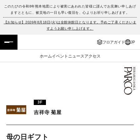
このたびの令和8年熊本地震により被害にあわれた皆様に謹んでお見舞い申しあげ
ますとともに、被災地の一日も早い復旧を、心よりお祈り申しあげます。
フロアガイド
ENGLISH
【お知らせ】2026年8月18日(火)は全館休館日となります。予めご了承くださいま
すようお願い申し上げます。
施設案内・アクセス
繁体字
フロアガイド
JP
イベント・ポップアップ
簡体字
ホーム
イベント
ニュース
アクセス
ニュース
한국어
レストラン・カフェ
ภาษาไทย
TAX FREE
日本語
3F
吉祥寺 菊屋
PARCOメンバーズ
JP
母の日ギフト