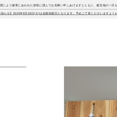
地震により被害にあわれた皆様に謹んでお見舞い申しあげますとともに、被災地の一日
お知らせ】2026年8月18日(火)は全館休館日となります。予めご了承くださいますよ