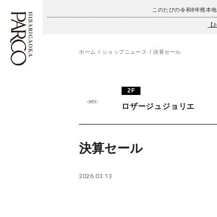
このたびの令和8年熊本
【
ホーム
ショップニュース
決算セール
フロアガイド
ENGLISH
2F
施設案内・アクセス
繁体字
ロザージュジョリエ
イベント・ポップアップ
簡体字
ニュース
한국어
決算セール
レストラン・カフェ
ภาษาไทย
2026.03.13
TAX FREE
日本語