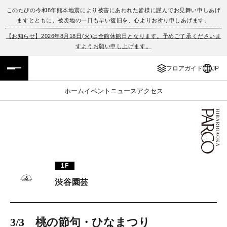
このたびの令和8年熊本地震により被害にあわれた皆様に謹んでお見舞い申しあげ
ますとともに、被災地の一日も早い復旧を、心よりお祈り申しあげます。
フロアガイド
ENGLISH
【お知らせ】2026年8月18日(火)は全館休館日となります。予めご了承くださいま
すようお願い申し上げます。
施設案内・アクセス
繁体字
フロアガイド
JP
イベント・ポップアップ
簡体字
ホーム
イベント
ニュース
アクセス
ニュース
한국어
レストラン・カフェ
ภาษาไทย
TAX FREE
日本語
1F
渋谷園芸
PARCOメンバーズ
JP
3/3 桃の節句・ひなまつり