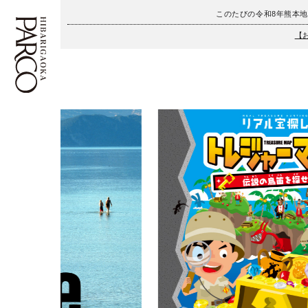
このたびの令和8年熊本
【
フロアガイド
ENGLISH
施設案内・アクセス
繁体字
イベント・ポップアップ
簡体字
ニュース
한국어
レストラン・カフェ
ภาษาไทย
TAX FREE
日本語