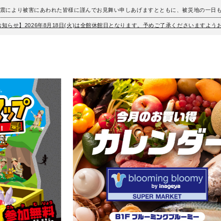
地震により被害にあわれた皆様に謹んでお見舞い申しあげますとともに、被災地の一日
お知らせ】2026年8月18日(火)は全館休館日となります。予めご了承くださいますよ