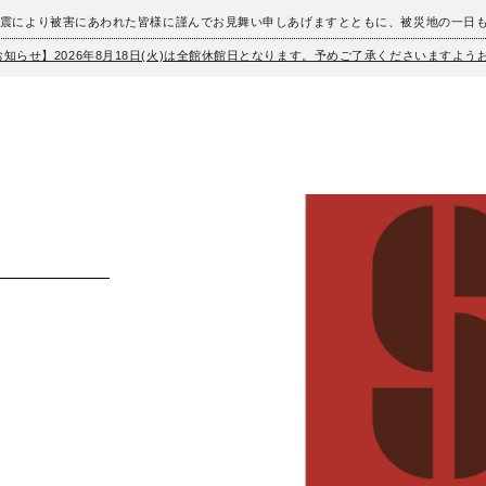
地震により被害にあわれた皆様に謹んでお見舞い申しあげますとともに、被災地の一日
お知らせ】2026年8月18日(火)は全館休館日となります。予めご了承くださいますよ