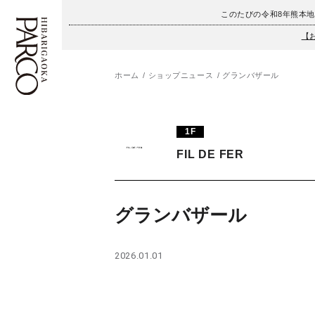
このたびの令和8年熊本
【
ホーム
ショップニュース
グランバザール
フロアガイド
ENGLISH
1F
施設案内・アクセス
繁体字
FIL DE FER
イベント・ポップアップ
簡体字
ニュース
한국어
グランバザール
レストラン・カフェ
ภาษาไทย
2026.01.01
TAX FREE
日本語