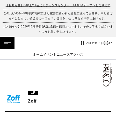
【お知らせ】8/8(土)1F宝くじチャンスセンター 14:00頃オープンとなります
このたびの令和8年熊本地震により被害にあわれた皆様に謹んでお見舞い申しあげ
フロアガイド
ENGLISH
ますとともに、被災地の一日も早い復旧を、心よりお祈り申しあげます。
【お知らせ】2026年8月18日(火)は全館休館日となります。予めご了承くださいま
施設案内・アクセス
繁体字
すようお願い申し上げます。
イベント・ポップアップ
簡体字
フロアガイド
JP
ニュース
한국어
ホーム
イベント
ニュース
アクセス
レストラン・カフェ
ภาษาไทย
TAX FREE
日本語
1F
PARCOメンバーズ
Zoff
JP