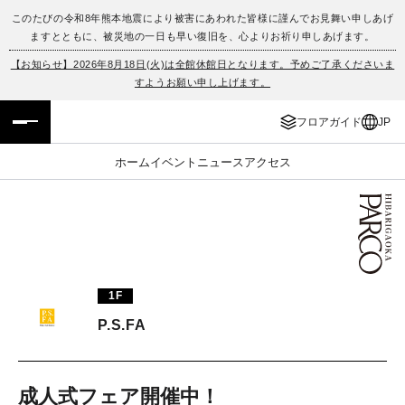
このたびの令和8年熊本地震により被害にあわれた皆様に謹んでお見舞い申しあげ
ますとともに、被災地の一日も早い復旧を、心よりお祈り申しあげます。
フロアガイド
ENGLISH
【お知らせ】2026年8月18日(火)は全館休館日となります。予めご了承くださいま
すようお願い申し上げます。
施設案内・アクセス
繁体字
フロアガイド
JP
イベント・ポップアップ
簡体字
ホーム
イベント
ニュース
アクセス
ニュース
한국어
レストラン・カフェ
ภาษาไทย
TAX FREE
日本語
1F
P.S.FA
PARCOメンバーズ
JP
成人式フェア開催中！