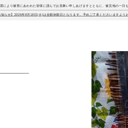
地震により被害にあわれた皆様に謹んでお見舞い申しあげますとともに、被災地の一日
お知らせ】2026年8月18日(火)は全館休館日となります。予めご了承くださいますよ