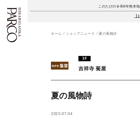
このたびの令和8年熊本
【
ホーム
ショップニュース
夏の風物詩
フロアガイド
ENGLISH
3F
施設案内・アクセス
繁体字
吉祥寺 菊屋
イベント・ポップアップ
簡体字
ニュース
한국어
夏の風物詩
レストラン・カフェ
ภาษาไทย
2025.07.04
TAX FREE
日本語