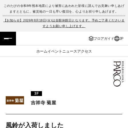
このたびの令和8年熊本地震により被害にあわれた皆様に謹んでお見舞い申しあげ
ますとともに、被災地の一日も早い復旧を、心よりお祈り申しあげます。
フロアガイド
ENGLISH
【お知らせ】2026年8月18日(火)は全館休館日となります。予めご了承くださいま
すようお願い申し上げます。
施設案内・アクセス
繁体字
フロアガイド
JP
イベント・ポップアップ
簡体字
ホーム
イベント
ニュース
アクセス
ニュース
한국어
レストラン・カフェ
ภาษาไทย
TAX FREE
日本語
3F
吉祥寺 菊屋
PARCOメンバーズ
JP
風鈴が入荷しました